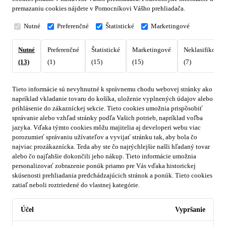
premazaniu cookies nájdete v Pomocníkovi Vášho prehliadača.
Nutné
Preferenčné
Štatistické
Marketingové
Nutné
Preferenčné
Štatistické
Marketingové
Neklasifikovan
(13)
(1)
(15)
(15)
(7)
Tieto informácie sú nevyhnutné k správnemu chodu webovej stránky ako
napríklad vkladanie tovaru do košíka, uloženie vyplnených údajov alebo
prihlásenie do zákazníckej sekcie.
Tieto cookies umožnia prispôsobiť
správanie alebo vzhľad stránky podľa Vašich potrieb, napríklad voľba
jazyka.
Vďaka týmto cookies môžu majitelia aj developeri webu viac
porozumieť správaniu užívateľov a vyvijať stránku tak, aby bola čo
najviac prozákaznícka. Teda aby ste čo najrýchlejšie našli hľadaný tovar
alebo čo najľahšie dokončili jeho nákup.
Tieto informácie umožnia
personalizovať zobrazenie ponúk priamo pre Vás vďaka historickej
skúsenosti prehliadania predchádzajúcich stránok a ponúk.
Tieto cookies
zatiaľ neboli roztriedené do vlastnej kategórie.
Účel
Vypršanie