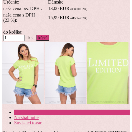
Určenie:
Dámske
naša cena bez DPH :
13,00 EUR
(338,00 CZK)
naša cena s DPH
15,99 EUR
(415,74 CZK)
(23 %):
do košíka:
ks
Kompletné špecifikácie
Na stiahnutie
Súvisiaci tovar