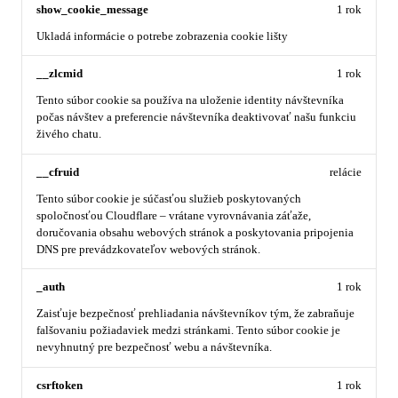
show_cookie_message
1 rok
Ukladá informácie o potrebe zobrazenia cookie lišty
__zlcmid
1 rok
Tento súbor cookie sa používa na uloženie identity návštevníka
počas návštev a preferencie návštevníka deaktivovať našu funkciu
živého chatu.
__cfruid
relácie
Tento súbor cookie je súčasťou služieb poskytovaných
spoločnosťou Cloudflare – vrátane vyrovnávania záťaže,
doručovania obsahu webových stránok a poskytovania pripojenia
DNS pre prevádzkovateľov webových stránok.
_auth
1 rok
Zaisťuje bezpečnosť prehliadania návštevníkov tým, že zabraňuje
falšovaniu požiadaviek medzi stránkami. Tento súbor cookie je
nevyhnutný pre bezpečnosť webu a návštevníka.
csrftoken
1 rok