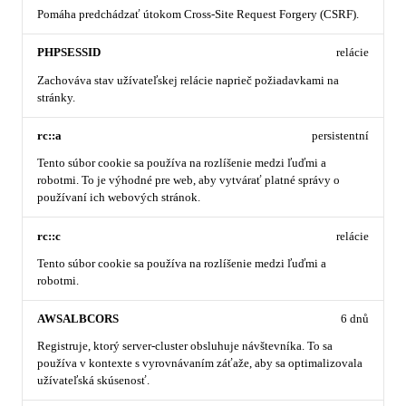
Pomáha predchádzať útokom Cross-Site Request Forgery (CSRF).
PHPSESSID
relácie
Zachováva stav užívateľskej relácie naprieč požiadavkami na
stránky.
rc::a
persistentní
Tento súbor cookie sa používa na rozlíšenie medzi ľuďmi a
robotmi. To je výhodné pre web, aby vytvárať platné správy o
používaní ich webových stránok.
rc::c
relácie
Tento súbor cookie sa používa na rozlíšenie medzi ľuďmi a
robotmi.
AWSALBCORS
6 dnů
Registruje, ktorý server-cluster obsluhuje návštevníka. To sa
používa v kontexte s vyrovnávaním záťaže, aby sa optimalizovala
užívateľská skúsenosť.