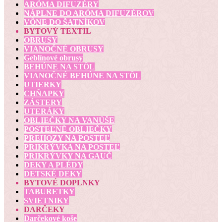
ARÓMA DIFUZÉRY
NÁPLNE DO ARÓMA DIFUZÉROV
VÔNE DO ŠATNÍKOV
BYTOVÝ TEXTIL
OBRUSY
VIANOČNÉ OBRUSY
Geblínové obrusy
BEHÚNE NA STÔL
VIANOČNÉ BEHÚNE NA STÔL
UTIERKY
CHŇAPKY
ZÁSTERY
UTERÁKY
OBLIEČKY NA VANÚŠE
POSTEĽNÉ OBLIEČKY
PREHOZY NA POSTEĽ
PRIKRÝVKA NA POSTEĽ
PRIKRÝVKY NA GAUČ
DEKY A PLÉDY
DETSKÉ DEKY
BYTOVÉ DOPLNKY
TABURETKY
SVIETNIKY
DARČEKY
Darčekové koše