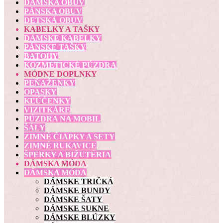
DÁMSKA OBUV
PÁNSKA OBUV
DETSKÁ OBUV
KABELKY A TAŠKY
DÁMSKE KABELKY
PÁNSKE TAŠKY
BATOHY
KOZMETICKÉ PÚZDRA
MÓDNE DOPLNKY
PEŇAŽENKY
OPASKY
KĽÚČENKY
VIZITKÁRE
PÚZDRA NA MOBIL
ŠÁLY
ZIMNÉ ČIAPKY A SETY
ZIMNÉ RUKAVICE
ŠPERKY A BIŽUTÉRIA
DÁMSKA MÓDA
DÁMSKA MÓDA
DÁMSKE TRIČKÁ
DÁMSKE BUNDY
DÁMSKE ŠATY
DÁMSKE SUKNE
DÁMSKE BLÚZKY