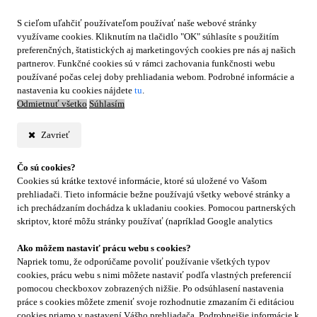
S cieľom uľahčiť používateľom používať naše webové stránky
využívame cookies. Kliknutím na tlačidlo "OK" súhlasíte s použitím
preferenčných, štatistických aj marketingových cookies pre nás aj našich
partnerov. Funkčné cookies sú v rámci zachovania funkčnosti webu
používané počas celej doby prehliadania webom. Podrobné informácie a
nastavenia ku cookies nájdete
tu
.
Odmietnuť všetko
Súhlasím
Zavrieť
Čo sú cookies?
Cookies sú krátke textové informácie, ktoré sú uložené vo Vašom
prehliadači. Tieto informácie bežne používajú všetky webové stránky a
ich prechádzaním dochádza k ukladaniu cookies. Pomocou partnerských
skriptov, ktoré môžu stránky používať (napríklad Google analytics
Ako môžem nastaviť prácu webu s cookies?
Napriek tomu, že odporúčame povoliť používanie všetkých typov
cookies, prácu webu s nimi môžete nastaviť podľa vlastných preferencií
pomocou checkboxov zobrazených nižšie. Po odsúhlasení nastavenia
práce s cookies môžete zmeniť svoje rozhodnutie zmazaním či editáciou
cookies priamo v nastavení Vášho prehliadača. Podrobnejšie informácie k