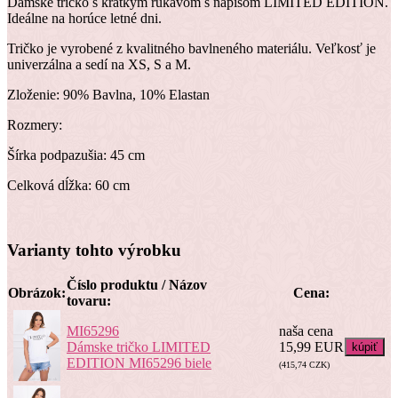
Dámske tričko s krátkym rukávom s nápisom LIMITED EDITION.
Ideálne na horúce letné dni.
Tričko je vyrobené z kvalitného bavlneného materiálu. Veľkosť je
univerzálna a sedí na XS, S a M.
Zloženie: 90% Bavlna, 10% Elastan
Rozmery:
Šírka podpazušia: 45 cm
Celková dĺžka: 60 cm
Varianty tohto výrobku
Číslo produktu / Názov
Obrázok:
Cena:
tovaru:
MI65296
naša cena
Dámske tričko LIMITED
15,99 EUR
EDITION MI65296 biele
(415,74 CZK)