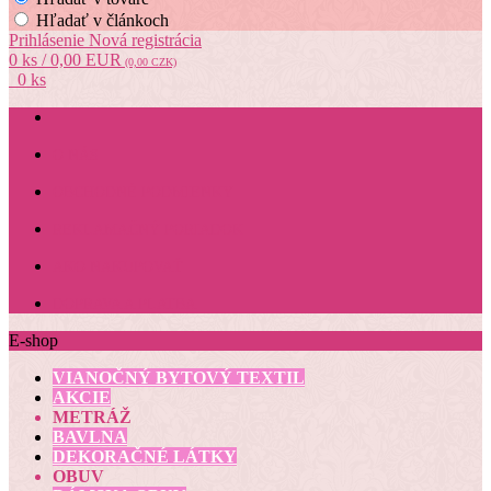
Hľadať v článkoch
Prihlásenie
Nová registrácia
0 ks / 0,00 EUR
(0,00 CZK)
0 ks
O NÁS
OBCHODNÉ PODMIENKY
REKLAMAČNÝ PORIADOK
AKO NAKUPOVAŤ
DOPRAVA A PLATBA
E-shop
VIANOČNÝ BYTOVÝ TEXTIL
AKCIE
METRÁŽ
BAVLNA
DEKORAČNÉ LÁTKY
OBUV