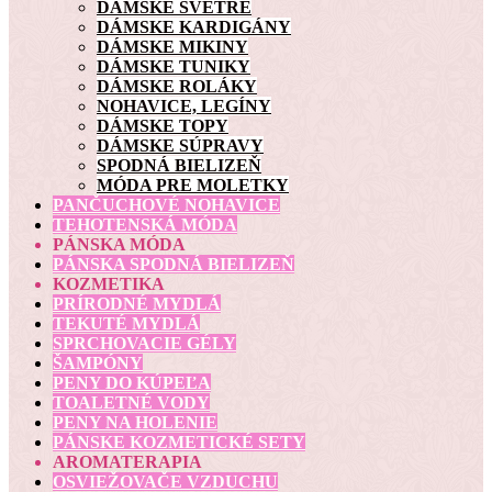
DÁMSKE SVETRE
DÁMSKE KARDIGÁNY
DÁMSKE MIKINY
DÁMSKE TUNIKY
DÁMSKE ROLÁKY
NOHAVICE, LEGÍNY
DÁMSKE TOPY
DÁMSKE SÚPRAVY
SPODNÁ BIELIZEŇ
MÓDA PRE MOLETKY
PANČUCHOVÉ NOHAVICE
TEHOTENSKÁ MÓDA
PÁNSKA MÓDA
PÁNSKA SPODNÁ BIELIZEŇ
KOZMETIKA
PRÍRODNÉ MYDLÁ
TEKUTÉ MYDLÁ
SPRCHOVACIE GÉLY
ŠAMPÓNY
PENY DO KÚPEĽA
TOALETNÉ VODY
PENY NA HOLENIE
PÁNSKE KOZMETICKÉ SETY
AROMATERAPIA
OSVIEŽOVAČE VZDUCHU